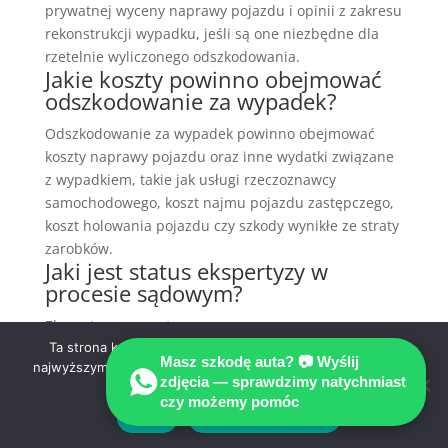
prywatnej wyceny naprawy pojazdu i opinii z zakresu
rekonstrukcji wypadku, jeśli są one niezbędne dla
rzetelnie wyliczonego odszkodowania.
Jakie koszty powinno obejmować
odszkodowanie za wypadek?
Odszkodowanie za wypadek powinno obejmować
koszty naprawy pojazdu oraz inne wydatki związane
z wypadkiem, takie jak usługi rzeczoznawcy
samochodowego, koszt najmu pojazdu zastępczego,
koszt holowania pojazdu czy szkody wynikłe ze straty
zarobków.
Jaki jest status ekspertyzy w
procesie sądowym?
Ekspertyza przygotowana przez rzeczoznawcę
samochodowego jest traktowana jako tzw. opinia
Ta strona korzysta z ciasteczek aby świadczyć usługi na
Masz szkodę auta? 📷 Wyślij
najwyższym poziomie. Dalsze korzystanie ze strony oznacza,
prywatna i może mieć wpływ na rozstrzygnięcie
zdjęcia — sprawdzimy natychmiast
że zgadzasz się na ich użycie.
sporu w sprawie o odszkodowanie. W postępowaniu
czy możemy pomóc
sądowym istotne jest także przeprowadzenie
Zgoda
Polityka prywatności
ekspertyzy sądowej przez biegłego.