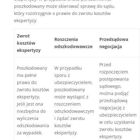
poszkodowany może skierować sprawę do sądu,
który rozstrzygnie o prawie do zwrotu kosztów
ekspertyzy.
Zwrot
Roszczenia
Przedsądowa
kosztów
odszkodowawcze
negocjacja
ekspertyzy
Przed
Poszkodowany
W przypadku
rozpoczęciem
ma pełne
sporu z
postępowania
prawo do
ubezpieczycielem,
sądowego,
zwrotu kosztów
poszkodowany
można podjąć
ekspertyzy,
może wystąpić z
przedsądową
jeśli jest ona
roszczeniem
negocjację z
niezbędna do
odszkodowawczym
ubezpieczycielem
wyliczenia
i żądać zwrotu
w celu uzyskania
odszkodowania
kosztów
zwrotu kosztów
za wypadek.
ekspertyzy.
ekspertyzy.