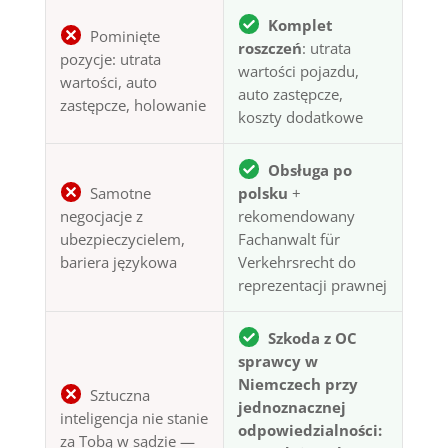
Komplet
Pominięte
roszczeń
: utrata
pozycje: utrata
wartości pojazdu,
wartości, auto
auto zastępcze,
zastępcze, holowanie
koszty dodatkowe
Obsługa po
Samotne
polsku
+
negocjacje z
rekomendowany
ubezpieczycielem,
Fachanwalt für
bariera językowa
Verkehrsrecht do
reprezentacji prawnej
Szkoda z OC
sprawcy w
Niemczech przy
Sztuczna
jednoznacznej
inteligencja nie stanie
odpowiedzialności:
za Tobą w sądzie —