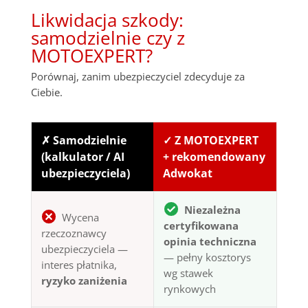
Likwidacja szkody:
samodzielnie czy z
MOTOEXPERT?
Porównaj, zanim ubezpieczyciel zdecyduje za
Ciebie.
✗ Samodzielnie
✓ Z MOTOEXPERT
(kalkulator / AI
+ rekomendowany
ubezpieczyciela)
Adwokat
Niezależna
Wycena
certyfikowana
rzeczoznawcy
opinia techniczna
ubezpieczyciela —
— pełny kosztorys
interes płatnika,
wg stawek
ryzyko zaniżenia
rynkowych